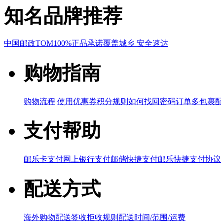
知名品牌推荐
中国邮政
TOM
100%正品承诺
覆盖城乡 安全速达
购物指南
购物流程
使用优惠券
积分规则
如何找回密码
订单多包裹
支付帮助
邮乐卡支付
网上银行支付
邮储快捷支付
邮乐快捷支付协议
配送方式
海外购物配送
签收拒收规则
配送时间/范围/运费