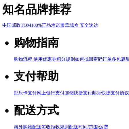
知名品牌推荐
中国邮政
TOM
100%正品承诺
覆盖城乡 安全速达
购物指南
购物流程
使用优惠券
积分规则
如何找回密码
订单多包裹
支付帮助
邮乐卡支付
网上银行支付
邮储快捷支付
邮乐快捷支付协议
配送方式
海外购物配送
签收拒收规则
配送时间/范围/运费