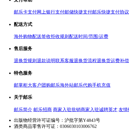
邮乐卡支付
网上银行支付
邮储快捷支付
邮乐快捷支付协议
配送方式
海外购物配送
签收拒收规则
配送时间/范围/运费
售后服务
退换货规则
退款说明
联系客服
退换货流程
退换货运费补偿
特色服务
邮掌柜
大客户团购
邮乐海外站
邮乐代购
手机充值
关于邮乐
邮乐简介
邮乐招商
商家入驻
批销商家入驻
诚聘英才
友情
出版物经营许可证编号：沪批字第Y4843号
酒类商品零售许可证：0306030103006762