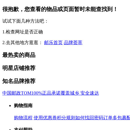
很抱歉，您查看的物品或页面暂时未能查找到！
试试下面几种方法吧：
1.检查网址是否正确
2.去其他地方逛逛：
邮乐首页
品牌荟萃
最热卖的商品
明星店铺推荐
知名品牌推荐
中国邮政
TOM
100%正品承诺
覆盖城乡 安全速达
购物指南
购物流程
使用优惠券
积分规则
如何找回密码
订单多包裹
支付帮助