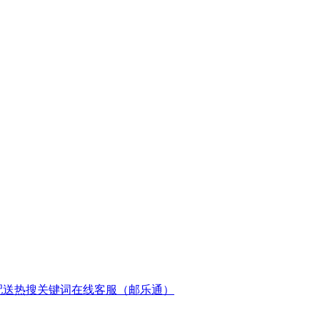
配送
热搜关键词
在线客服（邮乐通）