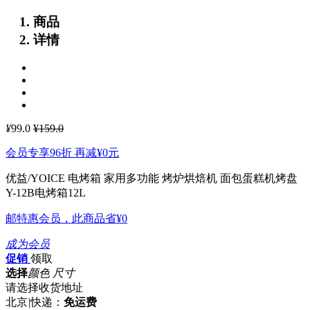
商品
详情
¥
99.0
¥159.0
会员专享96折 再减
¥0
元
优益/YOICE 电烤箱 家用多功能 烤炉烘焙机 面包蛋糕机烤盘
Y-12B电烤箱12L
邮特惠会员，此商品省
¥0
成为会员
促销
领取
选择
颜色 尺寸
请选择收货地址
北京
|
快递：
免运费