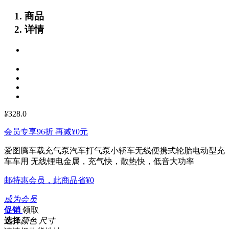
商品
详情
¥
328.0
会员专享96折 再减
¥0
元
爱图腾车载充气泵汽车打气泵小轿车无线便携式轮胎电动型充
车车用
无线锂电金属，充气快，散热快，低音大功率
邮特惠会员，此商品省
¥0
成为会员
促销
领取
选择
颜色 尺寸