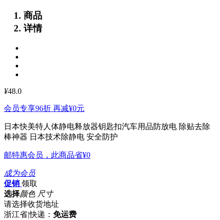
商品
详情
¥
48.0
会员专享96折 再减
¥0
元
日本快美特人体静电释放器钥匙扣汽车用品防放电 除贴去除
棒神器
日本技术除静电 安全防护
邮特惠会员，此商品省
¥0
成为会员
促销
领取
选择
颜色 尺寸
请选择收货地址
浙江省
|
快递：
免运费