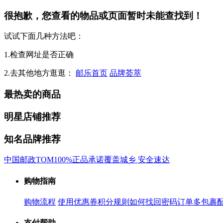
很抱歉，您查看的物品或页面暂时未能查找到！
试试下面几种方法吧：
1.检查网址是否正确
2.去其他地方逛逛：
邮乐首页
品牌荟萃
最热卖的商品
明星店铺推荐
知名品牌推荐
中国邮政
TOM
100%正品承诺
覆盖城乡 安全速达
购物指南
购物流程
使用优惠券
积分规则
如何找回密码
订单多包裹
支付帮助