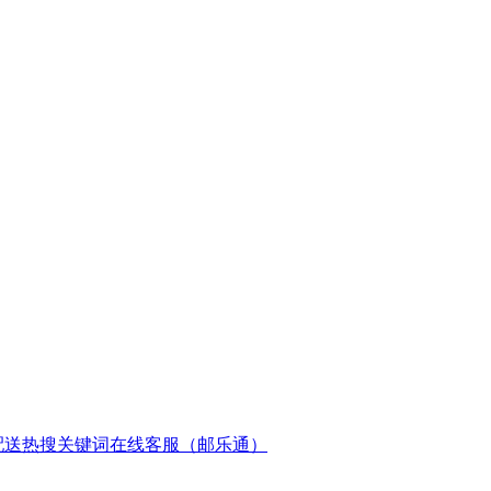
配送
热搜关键词
在线客服（邮乐通）