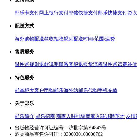
邮乐卡支付
网上银行支付
邮储快捷支付
邮乐快捷支付协议
配送方式
海外购物配送
签收拒收规则
配送时间/范围/运费
售后服务
退换货规则
退款说明
联系客服
退换货流程
退换货运费补偿
特色服务
邮掌柜
大客户团购
邮乐海外站
邮乐代购
手机充值
关于邮乐
邮乐简介
邮乐招商
商家入驻
批销商家入驻
诚聘英才
友情
出版物经营许可证编号：沪批字第Y4843号
酒类商品零售许可证：0306030103006762