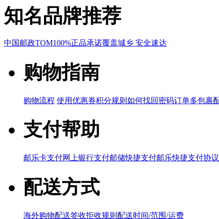
知名品牌推荐
中国邮政
TOM
100%正品承诺
覆盖城乡 安全速达
购物指南
购物流程
使用优惠券
积分规则
如何找回密码
订单多包裹
支付帮助
邮乐卡支付
网上银行支付
邮储快捷支付
邮乐快捷支付协议
配送方式
海外购物配送
签收拒收规则
配送时间/范围/运费