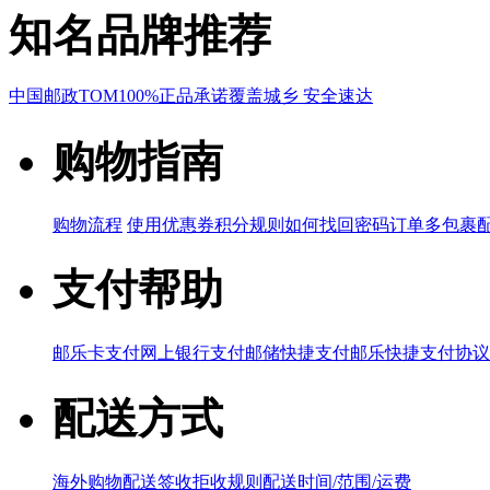
知名品牌推荐
中国邮政
TOM
100%正品承诺
覆盖城乡 安全速达
购物指南
购物流程
使用优惠券
积分规则
如何找回密码
订单多包裹
支付帮助
邮乐卡支付
网上银行支付
邮储快捷支付
邮乐快捷支付协议
配送方式
海外购物配送
签收拒收规则
配送时间/范围/运费