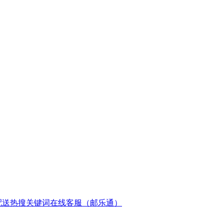
配送
热搜关键词
在线客服（邮乐通）