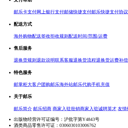
邮乐卡支付
网上银行支付
邮储快捷支付
邮乐快捷支付协议
配送方式
海外购物配送
签收拒收规则
配送时间/范围/运费
售后服务
退换货规则
退款说明
联系客服
退换货流程
退换货运费补偿
特色服务
邮掌柜
大客户团购
邮乐海外站
邮乐代购
手机充值
关于邮乐
邮乐简介
邮乐招商
商家入驻
批销商家入驻
诚聘英才
友情
出版物经营许可证编号：沪批字第Y4843号
酒类商品零售许可证：0306030103006762