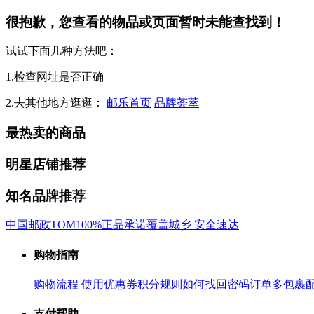
很抱歉，您查看的物品或页面暂时未能查找到！
试试下面几种方法吧：
1.检查网址是否正确
2.去其他地方逛逛：
邮乐首页
品牌荟萃
最热卖的商品
明星店铺推荐
知名品牌推荐
中国邮政
TOM
100%正品承诺
覆盖城乡 安全速达
购物指南
购物流程
使用优惠券
积分规则
如何找回密码
订单多包裹
支付帮助