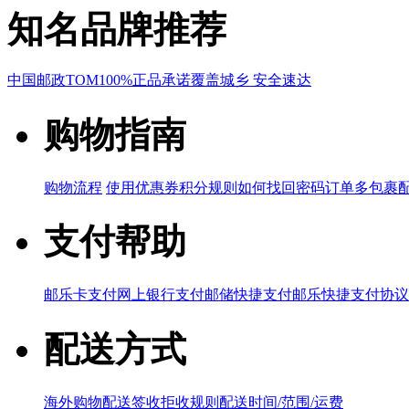
知名品牌推荐
中国邮政
TOM
100%正品承诺
覆盖城乡 安全速达
购物指南
购物流程
使用优惠券
积分规则
如何找回密码
订单多包裹
支付帮助
邮乐卡支付
网上银行支付
邮储快捷支付
邮乐快捷支付协议
配送方式
海外购物配送
签收拒收规则
配送时间/范围/运费