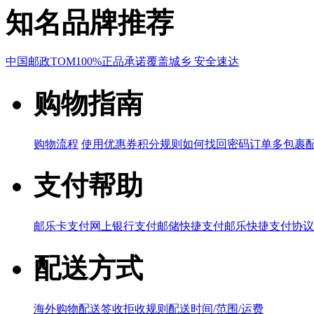
知名品牌推荐
中国邮政
TOM
100%正品承诺
覆盖城乡 安全速达
购物指南
购物流程
使用优惠券
积分规则
如何找回密码
订单多包裹
支付帮助
邮乐卡支付
网上银行支付
邮储快捷支付
邮乐快捷支付协议
配送方式
海外购物配送
签收拒收规则
配送时间/范围/运费