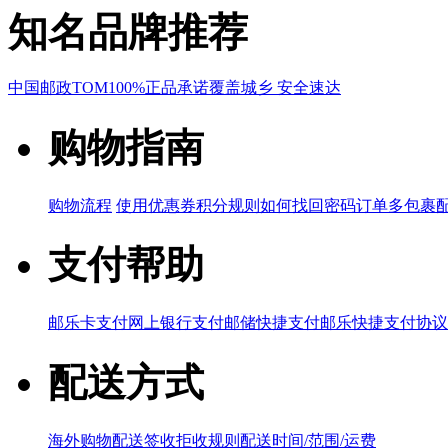
知名品牌推荐
中国邮政
TOM
100%正品承诺
覆盖城乡 安全速达
购物指南
购物流程
使用优惠券
积分规则
如何找回密码
订单多包裹
支付帮助
邮乐卡支付
网上银行支付
邮储快捷支付
邮乐快捷支付协议
配送方式
海外购物配送
签收拒收规则
配送时间/范围/运费