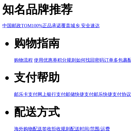
知名品牌推荐
中国邮政
TOM
100%正品承诺
覆盖城乡 安全速达
购物指南
购物流程
使用优惠券
积分规则
如何找回密码
订单多包裹
支付帮助
邮乐卡支付
网上银行支付
邮储快捷支付
邮乐快捷支付协议
配送方式
海外购物配送
签收拒收规则
配送时间/范围/运费