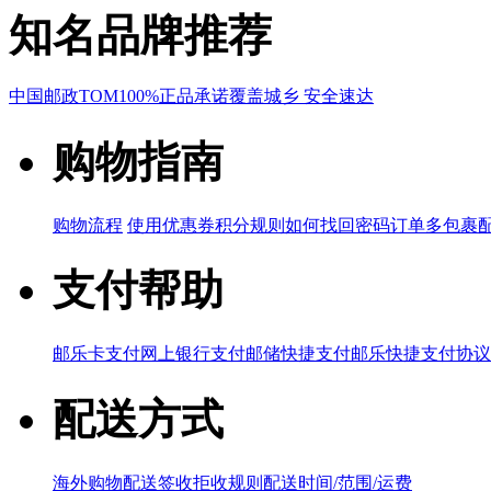
知名品牌推荐
中国邮政
TOM
100%正品承诺
覆盖城乡 安全速达
购物指南
购物流程
使用优惠券
积分规则
如何找回密码
订单多包裹
支付帮助
邮乐卡支付
网上银行支付
邮储快捷支付
邮乐快捷支付协议
配送方式
海外购物配送
签收拒收规则
配送时间/范围/运费