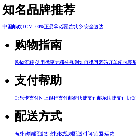
知名品牌推荐
中国邮政
TOM
100%正品承诺
覆盖城乡 安全速达
购物指南
购物流程
使用优惠券
积分规则
如何找回密码
订单多包裹
支付帮助
邮乐卡支付
网上银行支付
邮储快捷支付
邮乐快捷支付协议
配送方式
海外购物配送
签收拒收规则
配送时间/范围/运费