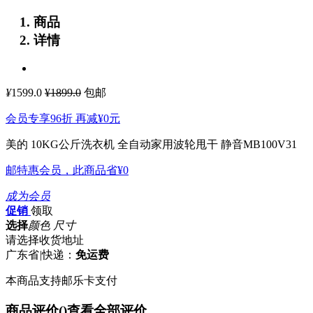
商品
详情
¥
1599.0
¥1899.0
包邮
会员专享96折 再减
¥0
元
美的 10KG公斤洗衣机 全自动家用波轮甩干 静音MB100V31
邮特惠会员，此商品省
¥0
成为会员
促销
领取
选择
颜色 尺寸
请选择收货地址
广东省
|
快递：
免运费
本商品支持邮乐卡支付
商品评价(
)
查看全部评价