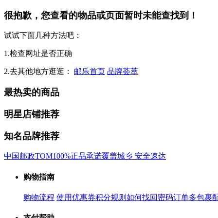
很抱歉，您查看的物品或页面暂时未能查找到！
试试下面几种方法吧：
1.检查网址是否正确
2.去其他地方逛逛：
邮乐首页
品牌荟萃
最热卖的商品
明星店铺推荐
知名品牌推荐
中国邮政
TOM
100%正品承诺
覆盖城乡 安全速达
购物指南
购物流程
使用优惠券
积分规则
如何找回密码
订单多包裹
支付帮助