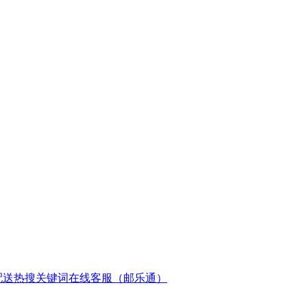
配送
热搜关键词
在线客服（邮乐通）