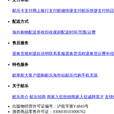
邮乐卡支付
网上银行支付
邮储快捷支付
邮乐快捷支付协议
配送方式
海外购物配送
签收拒收规则
配送时间/范围/运费
售后服务
退换货规则
退款说明
联系客服
退换货流程
退换货运费补偿
特色服务
邮掌柜
大客户团购
邮乐海外站
邮乐代购
手机充值
关于邮乐
邮乐简介
邮乐招商
商家入驻
批销商家入驻
诚聘英才
友情
出版物经营许可证编号：沪批字第Y4843号
酒类商品零售许可证：0306030103006762