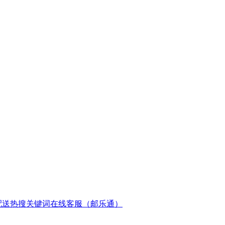
配送
热搜关键词
在线客服（邮乐通）