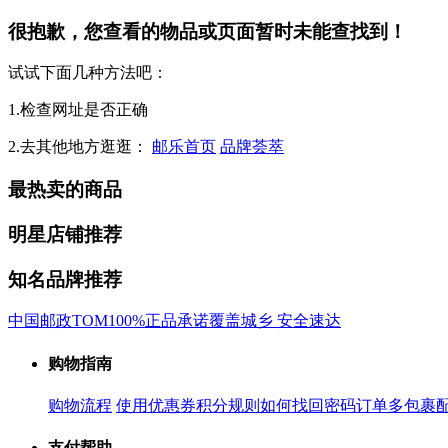
很抱歉，您查看的物品或页面暂时未能查找到！
试试下面几种方法吧：
1.检查网址是否正确
2.去其他地方逛逛：
邮乐首页
品牌荟萃
最热卖的商品
明星店铺推荐
知名品牌推荐
中国邮政
TOM
100%正品承诺
覆盖城乡 安全速达
购物指南
购物流程
使用优惠券
积分规则
如何找回密码
订单多包裹
支付帮助