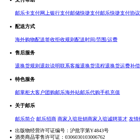
邮乐卡支付
网上银行支付
邮储快捷支付
邮乐快捷支付协议
配送方式
海外购物配送
签收拒收规则
配送时间/范围/运费
售后服务
退换货规则
退款说明
联系客服
退换货流程
退换货运费补偿
特色服务
邮掌柜
大客户团购
邮乐海外站
邮乐代购
手机充值
关于邮乐
邮乐简介
邮乐招商
商家入驻
批销商家入驻
诚聘英才
友情
出版物经营许可证编号：沪批字第Y4843号
酒类商品零售许可证：0306030103006762