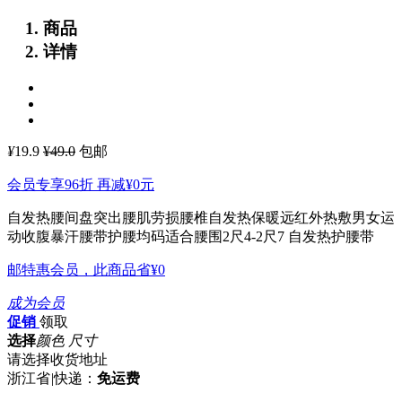
商品
详情
¥
19.9
¥49.0
包邮
会员专享96折 再减
¥0
元
自发热腰间盘突出腰肌劳损腰椎自发热保暖远红外热敷男女运
动收腹暴汗腰带护腰均码适合腰围2尺4-2尺7
自发热护腰带
邮特惠会员，此商品省
¥0
成为会员
促销
领取
选择
颜色 尺寸
请选择收货地址
浙江省
|
快递：
免运费