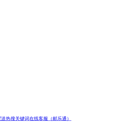
配送
热搜关键词
在线客服（邮乐通）