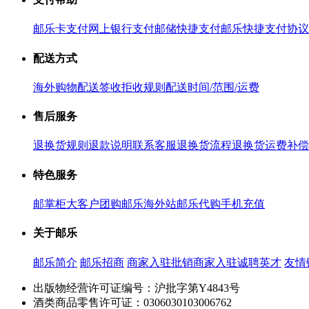
邮乐卡支付
网上银行支付
邮储快捷支付
邮乐快捷支付协议
配送方式
海外购物配送
签收拒收规则
配送时间/范围/运费
售后服务
退换货规则
退款说明
联系客服
退换货流程
退换货运费补偿
特色服务
邮掌柜
大客户团购
邮乐海外站
邮乐代购
手机充值
关于邮乐
邮乐简介
邮乐招商
商家入驻
批销商家入驻
诚聘英才
友情
出版物经营许可证编号：沪批字第Y4843号
酒类商品零售许可证：0306030103006762