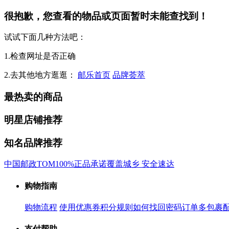
很抱歉，您查看的物品或页面暂时未能查找到！
试试下面几种方法吧：
1.检查网址是否正确
2.去其他地方逛逛：
邮乐首页
品牌荟萃
最热卖的商品
明星店铺推荐
知名品牌推荐
中国邮政
TOM
100%正品承诺
覆盖城乡 安全速达
购物指南
购物流程
使用优惠券
积分规则
如何找回密码
订单多包裹
支付帮助