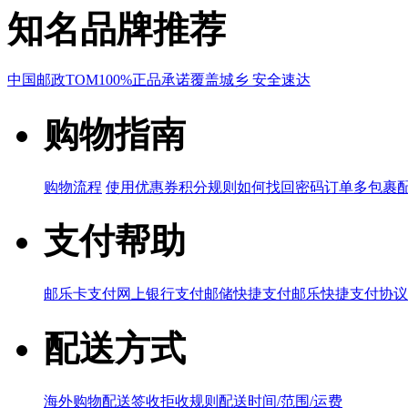
知名品牌推荐
中国邮政
TOM
100%正品承诺
覆盖城乡 安全速达
购物指南
购物流程
使用优惠券
积分规则
如何找回密码
订单多包裹
支付帮助
邮乐卡支付
网上银行支付
邮储快捷支付
邮乐快捷支付协议
配送方式
海外购物配送
签收拒收规则
配送时间/范围/运费