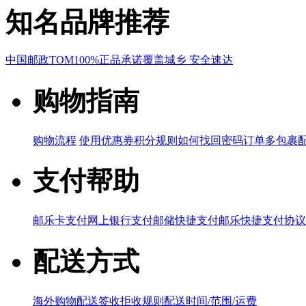
知名品牌推荐
中国邮政
TOM
100%正品承诺
覆盖城乡 安全速达
购物指南
购物流程
使用优惠券
积分规则
如何找回密码
订单多包裹
支付帮助
邮乐卡支付
网上银行支付
邮储快捷支付
邮乐快捷支付协议
配送方式
海外购物配送
签收拒收规则
配送时间/范围/运费