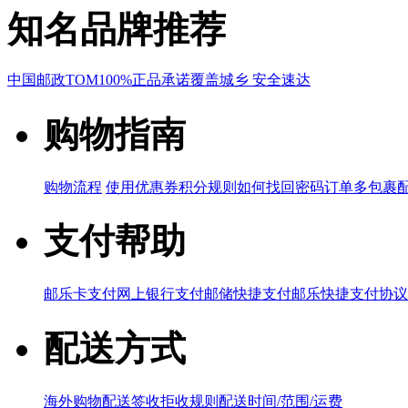
知名品牌推荐
中国邮政
TOM
100%正品承诺
覆盖城乡 安全速达
购物指南
购物流程
使用优惠券
积分规则
如何找回密码
订单多包裹
支付帮助
邮乐卡支付
网上银行支付
邮储快捷支付
邮乐快捷支付协议
配送方式
海外购物配送
签收拒收规则
配送时间/范围/运费