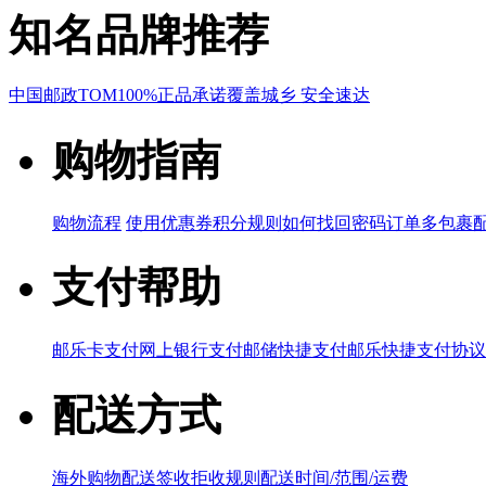
知名品牌推荐
中国邮政
TOM
100%正品承诺
覆盖城乡 安全速达
购物指南
购物流程
使用优惠券
积分规则
如何找回密码
订单多包裹
支付帮助
邮乐卡支付
网上银行支付
邮储快捷支付
邮乐快捷支付协议
配送方式
海外购物配送
签收拒收规则
配送时间/范围/运费