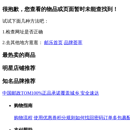
很抱歉，您查看的物品或页面暂时未能查找到！
试试下面几种方法吧：
1.检查网址是否正确
2.去其他地方逛逛：
邮乐首页
品牌荟萃
最热卖的商品
明星店铺推荐
知名品牌推荐
中国邮政
TOM
100%正品承诺
覆盖城乡 安全速达
购物指南
购物流程
使用优惠券
积分规则
如何找回密码
订单多包裹
支付帮助