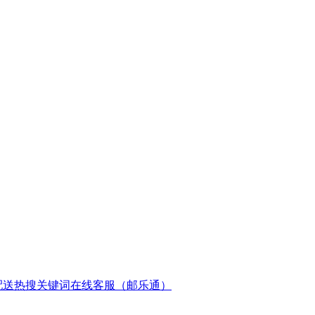
配送
热搜关键词
在线客服（邮乐通）