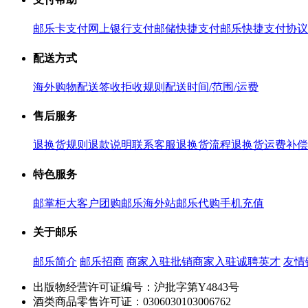
邮乐卡支付
网上银行支付
邮储快捷支付
邮乐快捷支付协议
配送方式
海外购物配送
签收拒收规则
配送时间/范围/运费
售后服务
退换货规则
退款说明
联系客服
退换货流程
退换货运费补偿
特色服务
邮掌柜
大客户团购
邮乐海外站
邮乐代购
手机充值
关于邮乐
邮乐简介
邮乐招商
商家入驻
批销商家入驻
诚聘英才
友情
出版物经营许可证编号：沪批字第Y4843号
酒类商品零售许可证：0306030103006762