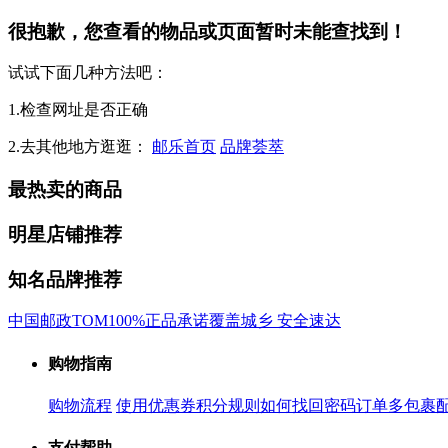
很抱歉，您查看的物品或页面暂时未能查找到！
试试下面几种方法吧：
1.检查网址是否正确
2.去其他地方逛逛：
邮乐首页
品牌荟萃
最热卖的商品
明星店铺推荐
知名品牌推荐
中国邮政
TOM
100%正品承诺
覆盖城乡 安全速达
购物指南
购物流程
使用优惠券
积分规则
如何找回密码
订单多包裹
支付帮助