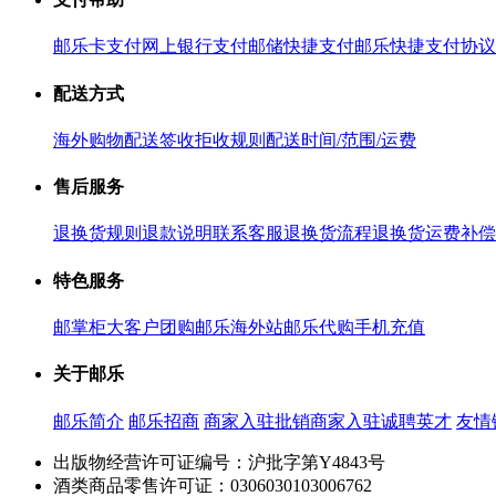
邮乐卡支付
网上银行支付
邮储快捷支付
邮乐快捷支付协议
配送方式
海外购物配送
签收拒收规则
配送时间/范围/运费
售后服务
退换货规则
退款说明
联系客服
退换货流程
退换货运费补偿
特色服务
邮掌柜
大客户团购
邮乐海外站
邮乐代购
手机充值
关于邮乐
邮乐简介
邮乐招商
商家入驻
批销商家入驻
诚聘英才
友情
出版物经营许可证编号：沪批字第Y4843号
酒类商品零售许可证：0306030103006762