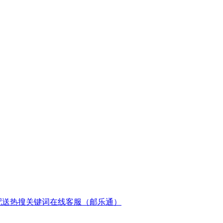
配送
热搜关键词
在线客服（邮乐通）