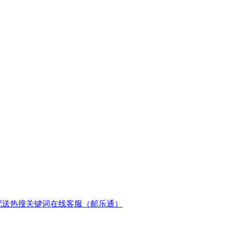
配送
热搜关键词
在线客服（邮乐通）