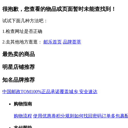
很抱歉，您查看的物品或页面暂时未能查找到！
试试下面几种方法吧：
1.检查网址是否正确
2.去其他地方逛逛：
邮乐首页
品牌荟萃
最热卖的商品
明星店铺推荐
知名品牌推荐
中国邮政
TOM
100%正品承诺
覆盖城乡 安全速达
购物指南
购物流程
使用优惠券
积分规则
如何找回密码
订单多包裹
支付帮助