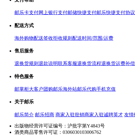
邮乐卡支付
网上银行支付
邮储快捷支付
邮乐快捷支付协议
配送方式
海外购物配送
签收拒收规则
配送时间/范围/运费
售后服务
退换货规则
退款说明
联系客服
退换货流程
退换货运费补偿
特色服务
邮掌柜
大客户团购
邮乐海外站
邮乐代购
手机充值
关于邮乐
邮乐简介
邮乐招商
商家入驻
批销商家入驻
诚聘英才
友情
出版物经营许可证编号：沪批字第Y4843号
酒类商品零售许可证：0306030103006762