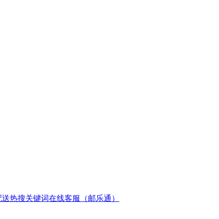
配送
热搜关键词
在线客服（邮乐通）