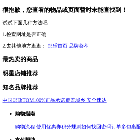
很抱歉，您查看的物品或页面暂时未能查找到！
试试下面几种方法吧：
1.检查网址是否正确
2.去其他地方逛逛：
邮乐首页
品牌荟萃
最热卖的商品
明星店铺推荐
知名品牌推荐
中国邮政
TOM
100%正品承诺
覆盖城乡 安全速达
购物指南
购物流程
使用优惠券
积分规则
如何找回密码
订单多包裹
支付帮助