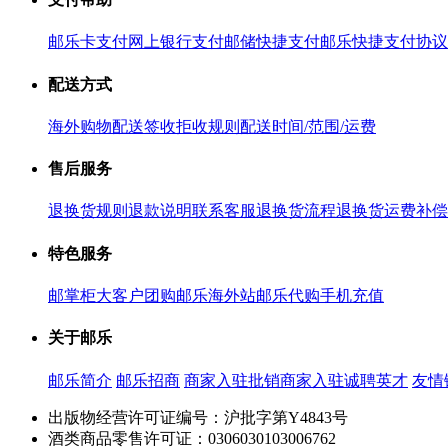
邮乐卡支付
网上银行支付
邮储快捷支付
邮乐快捷支付协议
配送方式
海外购物配送
签收拒收规则
配送时间/范围/运费
售后服务
退换货规则
退款说明
联系客服
退换货流程
退换货运费补偿
特色服务
邮掌柜
大客户团购
邮乐海外站
邮乐代购
手机充值
关于邮乐
邮乐简介
邮乐招商
商家入驻
批销商家入驻
诚聘英才
友情
出版物经营许可证编号：沪批字第Y4843号
酒类商品零售许可证：0306030103006762