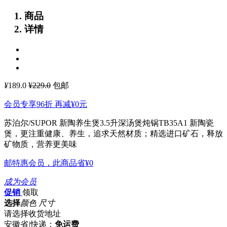
商品
详情
¥
189.0
¥229.0
包邮
会员专享96折 再减
¥0
元
苏泊尔/SUPOR 新陶养生煲3.5升深汤煲炖锅TB35A1
新陶瓷
煲，更注重健康、养生，追求天然材质；精选进口矿石，释放
矿物质，营养更美味
邮特惠会员，此商品省
¥0
成为会员
促销
领取
选择
颜色 尺寸
请选择收货地址
安徽省
|
快递：
免运费