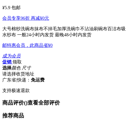
¥
5.9
包邮
会员专享96折 再减
¥0
元
大号棉纱洗碗布抹布不掉毛加厚洗碗巾不沾油刷碗布百洁布吸
水纱布
一般24小时内发货 最晚48小时内发货
邮特惠会员，此商品省
¥0
成为会员
促销
领取
选择
颜色 尺寸
请选择收货地址
广东省
|
快递：
免运费
支持极速退款
商品评价(
)
查看全部评价
推荐商品