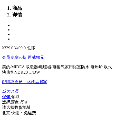
商品
详情
¥
329.0
¥499.0
包邮
会员专享96折 再减
¥0
元
美的/MIDEA 取暖器/电暖器/电暖气家用浴室防水 电热炉 欧式
快热炉NDK20-17DW
邮特惠会员，此商品省
¥0
成为会员
促销
领取
选择
颜色 尺寸
请选择收货地址
北京
|
快递：
免运费