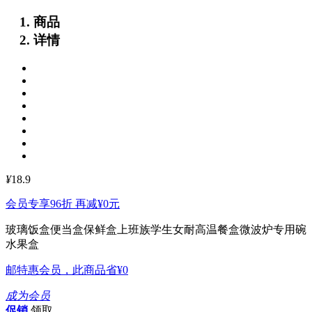
商品
详情
¥
18.9
会员专享96折 再减
¥0
元
玻璃饭盒便当盒保鲜盒上班族学生女耐高温餐盒微波炉专用碗
水果盒
邮特惠会员，此商品省
¥0
成为会员
促销
领取