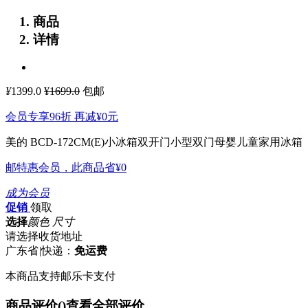
商品
详情
¥
1399.0
¥1699.0
包邮
会员专享96折 再减
¥0
元
美的 BCD-172CM(E)小冰箱双开门小型双门母婴儿童家用冰箱
邮特惠会员，此商品省
¥0
成为会员
促销
领取
选择
颜色 尺寸
请选择收货地址
广东省
|
快递：
免运费
本商品支持邮乐卡支付
商品评价(
)
查看全部评价