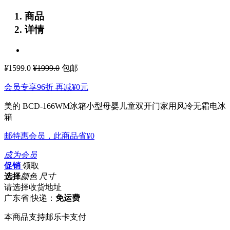
商品
详情
¥
1599.0
¥1999.0
包邮
会员专享96折 再减
¥0
元
美的 BCD-166WM冰箱小型母婴儿童双开门家用风冷无霜电冰
箱
邮特惠会员，此商品省
¥0
成为会员
促销
领取
选择
颜色 尺寸
请选择收货地址
广东省
|
快递：
免运费
本商品支持邮乐卡支付