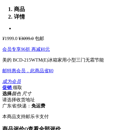
商品
详情
¥
1999.0
¥3099.0
包邮
会员专享96折 再减
¥0
元
美的 BCD-215WTM(E)冰箱家用小型三门无霜节能
邮特惠会员，此商品省
¥0
成为会员
促销
领取
选择
颜色 尺寸
请选择收货地址
广东省
|
快递：
免运费
本商品支持邮乐卡支付
商品评价(
)
查看全部评价