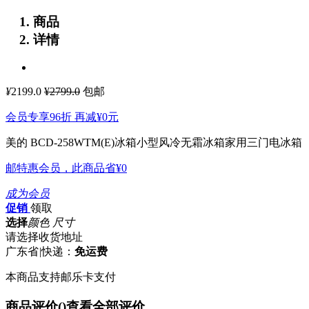
商品
详情
¥
2199.0
¥2799.0
包邮
会员专享96折 再减
¥0
元
美的 BCD-258WTM(E)冰箱小型风冷无霜冰箱家用三门电冰箱
邮特惠会员，此商品省
¥0
成为会员
促销
领取
选择
颜色 尺寸
请选择收货地址
广东省
|
快递：
免运费
本商品支持邮乐卡支付
商品评价(
)
查看全部评价