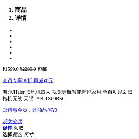
商品
详情
¥
1599.0
¥2299.0
包邮
会员专享96折 再减
¥0
元
海尔/Haier 扫地机器人 视觉导航智能湿拖家用 全自动规划扫
拖机无线 天眼TAB-TS60BSC
邮特惠会员，此商品省
¥0
成为会员
促销
领取
选择
颜色 尺寸