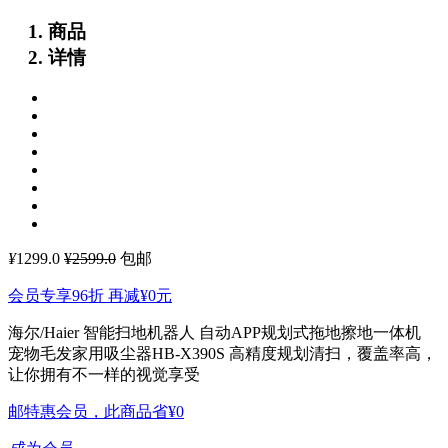
商品
详情
¥
1299.0
¥2599.0
包邮
会员专享96折 再减
¥0
元
海尔/Haier 智能扫地机器人 自动APP规划式拖地擦地一体机
宠物毛发家用吸尘器HB-X390S
高精度规划清扫，覆盖率高，
让你拥有不一样的视觉享受
邮特惠会员，此商品省
¥0