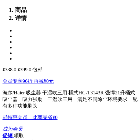
商品
详情
¥
338.0
¥399.0
包邮
会员专享96折 再减
¥0
元
海尔/Haier 吸尘器 干湿吹三用 桶式HC-T3143R
强悍21升桶式
吸尘器，吸力强劲，干湿吹三用，满足不同除尘环境要求，配
有多种功能刷头！
邮特惠会员，此商品省
¥0
成为会员
促销
领取