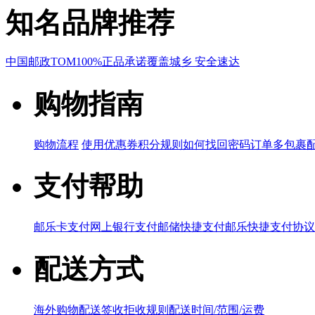
知名品牌推荐
中国邮政
TOM
100%正品承诺
覆盖城乡 安全速达
购物指南
购物流程
使用优惠券
积分规则
如何找回密码
订单多包裹
支付帮助
邮乐卡支付
网上银行支付
邮储快捷支付
邮乐快捷支付协议
配送方式
海外购物配送
签收拒收规则
配送时间/范围/运费