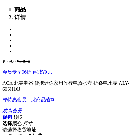
商品
详情
¥
169.0
¥239.0
会员专享96折 再减
¥0
元
ACA 北美电器 便携迷你家用旅行电热水壶 折叠电水壶 ALY-
60SH10J
邮特惠会员，此商品省
¥0
成为会员
促销
领取
选择
颜色 尺寸
请选择收货地址