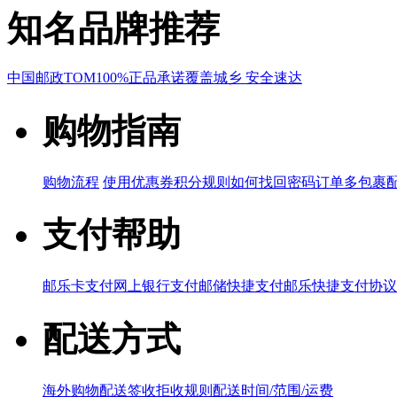
知名品牌推荐
中国邮政
TOM
100%正品承诺
覆盖城乡 安全速达
购物指南
购物流程
使用优惠券
积分规则
如何找回密码
订单多包裹
支付帮助
邮乐卡支付
网上银行支付
邮储快捷支付
邮乐快捷支付协议
配送方式
海外购物配送
签收拒收规则
配送时间/范围/运费