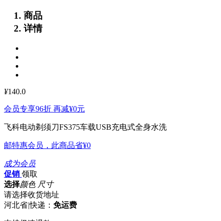
商品
详情
¥
140.0
会员专享96折 再减
¥0
元
飞科电动剃须刀FS375车载USB充电式全身水洗
邮特惠会员，此商品省
¥0
成为会员
促销
领取
选择
颜色 尺寸
请选择收货地址
河北省
|
快递：
免运费