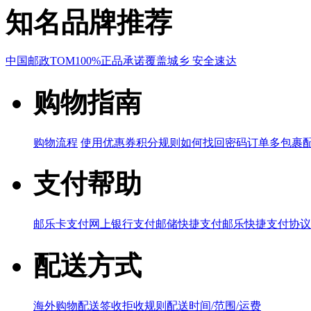
知名品牌推荐
中国邮政
TOM
100%正品承诺
覆盖城乡 安全速达
购物指南
购物流程
使用优惠券
积分规则
如何找回密码
订单多包裹
支付帮助
邮乐卡支付
网上银行支付
邮储快捷支付
邮乐快捷支付协议
配送方式
海外购物配送
签收拒收规则
配送时间/范围/运费