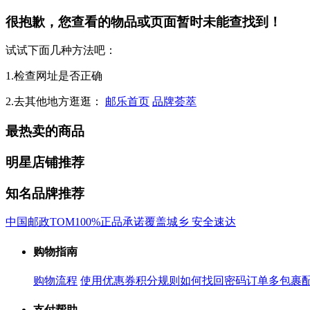
很抱歉，您查看的物品或页面暂时未能查找到！
试试下面几种方法吧：
1.检查网址是否正确
2.去其他地方逛逛：
邮乐首页
品牌荟萃
最热卖的商品
明星店铺推荐
知名品牌推荐
中国邮政
TOM
100%正品承诺
覆盖城乡 安全速达
购物指南
购物流程
使用优惠券
积分规则
如何找回密码
订单多包裹
支付帮助