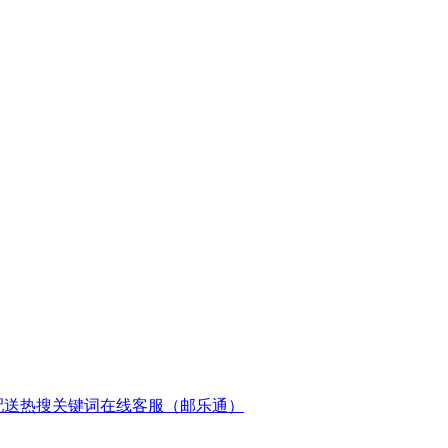
配送
热搜关键词
在线客服（邮乐通）