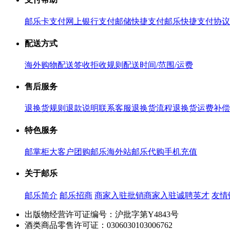
邮乐卡支付
网上银行支付
邮储快捷支付
邮乐快捷支付协议
配送方式
海外购物配送
签收拒收规则
配送时间/范围/运费
售后服务
退换货规则
退款说明
联系客服
退换货流程
退换货运费补偿
特色服务
邮掌柜
大客户团购
邮乐海外站
邮乐代购
手机充值
关于邮乐
邮乐简介
邮乐招商
商家入驻
批销商家入驻
诚聘英才
友情
出版物经营许可证编号：沪批字第Y4843号
酒类商品零售许可证：0306030103006762