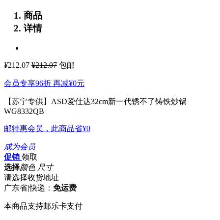
商品
详情
¥
212.07
¥212.07
包邮
会员专享96折 再减
¥0
元
【苏宁专供】ASD爱仕达32cm新一代锈不了铸铁炒锅
WG8332QB
邮特惠会员，此商品省
¥0
成为会员
促销
领取
选择
颜色 尺寸
请选择收货地址
广东省
|
快递：
免运费
本商品支持邮乐卡支付