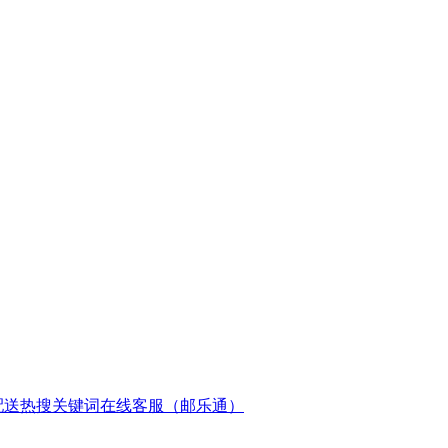
配送
热搜关键词
在线客服（邮乐通）