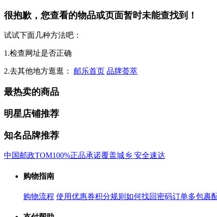
很抱歉，您查看的物品或页面暂时未能查找到！
试试下面几种方法吧：
1.检查网址是否正确
2.去其他地方逛逛：
邮乐首页
品牌荟萃
最热卖的商品
明星店铺推荐
知名品牌推荐
中国邮政
TOM
100%正品承诺
覆盖城乡 安全速达
购物指南
购物流程
使用优惠券
积分规则
如何找回密码
订单多包裹
支付帮助