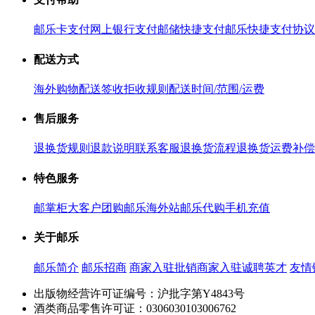
邮乐卡支付
网上银行支付
邮储快捷支付
邮乐快捷支付协议
配送方式
海外购物配送
签收拒收规则
配送时间/范围/运费
售后服务
退换货规则
退款说明
联系客服
退换货流程
退换货运费补偿
特色服务
邮掌柜
大客户团购
邮乐海外站
邮乐代购
手机充值
关于邮乐
邮乐简介
邮乐招商
商家入驻
批销商家入驻
诚聘英才
友情
出版物经营许可证编号：沪批字第Y4843号
酒类商品零售许可证：0306030103006762