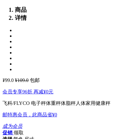
商品
详情
¥
99.0
¥109.0
包邮
会员专享96折 再减
¥0
元
飞科/FLYCO 电子秤体重秤体脂秤人体家用健康秤
邮特惠会员，此商品省
¥0
成为会员
促销
领取