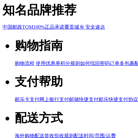
知名品牌推荐
中国邮政
TOM
100%正品承诺
覆盖城乡 安全速达
购物指南
购物流程
使用优惠券
积分规则
如何找回密码
订单多包裹
支付帮助
邮乐卡支付
网上银行支付
邮储快捷支付
邮乐快捷支付协议
配送方式
海外购物配送
签收拒收规则
配送时间/范围/运费